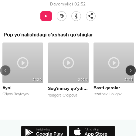
Davomiyligi
02:52
Pop
yo’nalishidagi o’xshash qo’shiqlar
2020
2020
2018
Ayol
Baxti qarolar
Sog'inmay qo'ydim
remix
G'iyos Boytoyev
Izzatbek Holiqov
Yodgora G'oipova