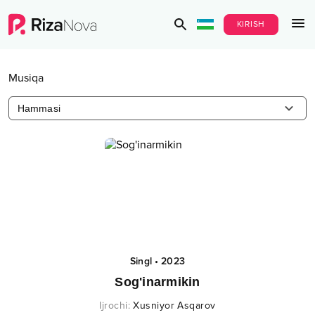
KIRISH
Musiqa
Hammasi
Singl
•
2023
Sog'inarmikin
Ijrochi
:
Xusniyor Asqarov