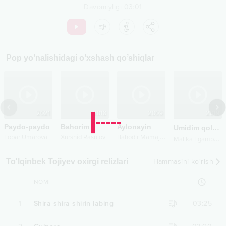
Davomiyligi
03:01
Pop
yo’nalishidagi o’xshash qo’shiqlar
2021
2018
2009
2019
Paydo-paydo
Bahorim
Aylonayin
Umidim qoldi
B
ahodir Mamajonov
Lobar Umarova
Xurshid Rasulov
M
alika Egamberdiyeva
To'lqinbek Tojiyev oxirgi relizlari
Hammasini ko‘rish
NOMI
1
Shira shira shirin labing
03:25