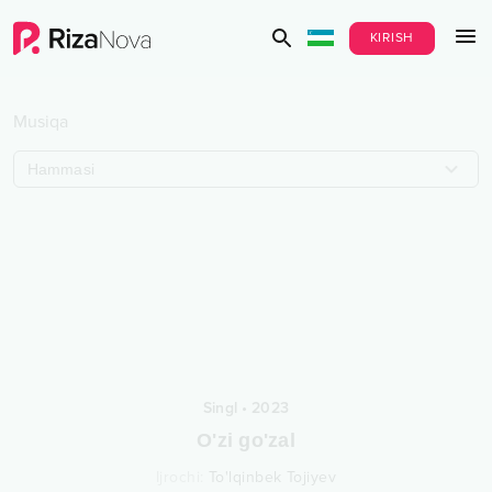
KIRISH
Musiqa
Hammasi
Singl
•
2023
O'zi go'zal
Ijrochi
:
To'lqinbek Tojiyev