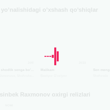
yo’nalishidagi o’xshash qo’shiqlar
2011
2022
Barcha shodlik senga bo'lsin
Malikam
Sen meng
,
 Usmonova
Shohruhxon
Baxtiyor G‘oziyev
Shahzoda
inbek Raxmonov oxirgi relizlari
NOMI