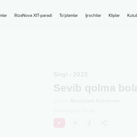
mlar
RizaNova XIT-paradi
To‘plamlar
Ijrochilar
Kliplar
Kutu
Singl
•
2023
Sevib qolma bo
Ijrochi
:
Muxsinbek Raxmonov
Davomiyligi
03:06