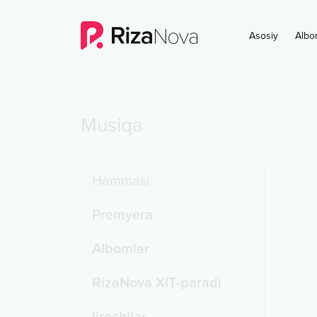
Asosiy
Albo
Musiqa
Hammasi
Premyera
Albomlar
RizaNova XIT-paradi