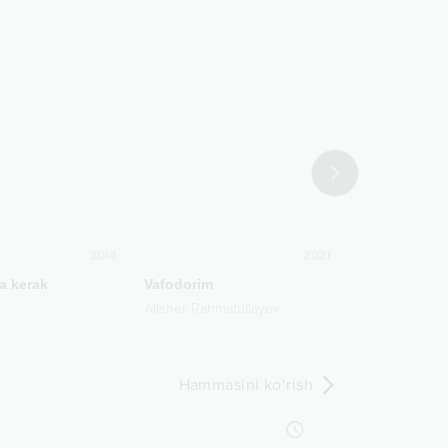
2014
2021
a kerak
Vafodorim
Oshiqlik
Alisher Rahmatullayev
Shuhrat Qayu
Hammasini ko‘rish