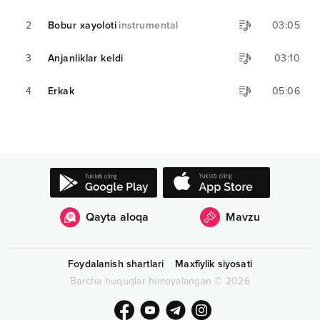
2
Bobur xayoloti
instrumental
03:05
3
Anjanliklar keldi
03:10
4
Erkak
05:06
Qayta aloqa
Mavzu
Foydalanish shartlari
Maxfiylik siyosati
Barcha huquqlar himoyalangan
©
2026