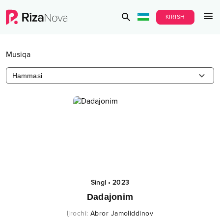
KIRISH
Musiqa
Hammasi
Singl
•
2023
Dadajonim
Ijrochi
:
Abror Jamoliddinov