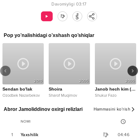
Davomiyligi
03:17
Pop
yo’nalishidagi o’xshash qo’shiqlar
2010
2005
2005
Sendan bo'lak
Shoira
Janob hech kim (OST)
Ozodbek Nazarbekov
Sharof Muqimov
Shukur Fazo
Abror Jamoliddinov oxirgi relizlari
Hammasini ko‘rish
NOMI
1
Yaxshilik
04:46