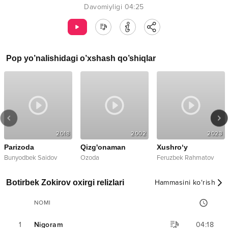
Davomiyligi
04:25
Pop
yo’nalishidagi o’xshash qo’shiqlar
2018
2002
2023
Parizoda
Qizg'onaman
Xushro‘y
Bunyodbek Saidov
Ozoda
Feruzbek Rahmatov
Botirbek Zokirov oxirgi relizlari
Hammasini ko‘rish
NOMI
1
Nigoram
04:18