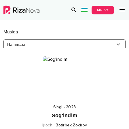
KIRISH
Musiqa
Hammasi
Singl
•
2023
Sog'indim
Ijrochi
:
Botirbek Zokirov