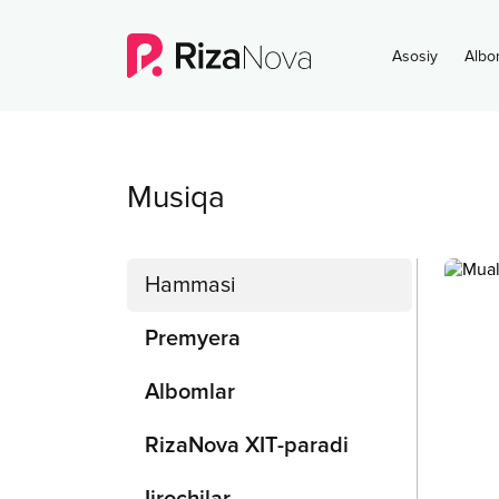
Asosiy
Albo
Musiqa
Hammasi
Premyera
Albomlar
RizaNova XIT-paradi