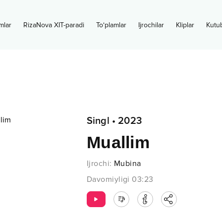
mlar
RizaNova XIT-paradi
To‘plamlar
Ijrochilar
Kliplar
Kutu
Singl
•
2023
Muallim
Ijrochi
:
Mubina
Davomiyligi
03:23