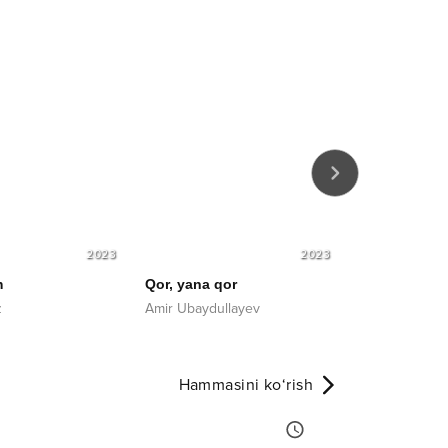
2023
2023
m
Qor, yana qor
Yana-yana
z
Amir Ubaydullayev
Brilliant guruhi
Hammasini ko‘rish