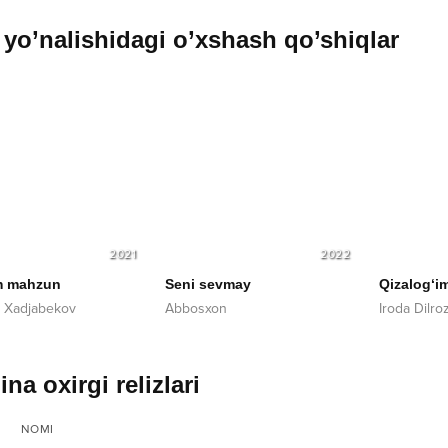
yo’nalishidagi o’xshash qo’shiqlar
2021
2022
m mahzun
Seni sevmay
Qizalog‘i
 Xadjabekov
Abbosxon
Iroda Dilro
na oxirgi relizlari
NOMI