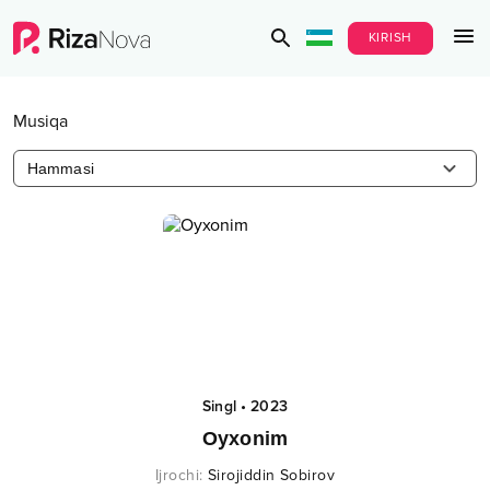
KIRISH
Musiqa
Hammasi
Singl
•
2023
Oyxonim
Ijrochi
:
Sirojiddin Sobirov