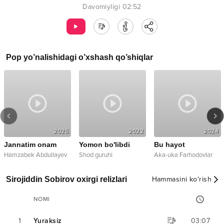
Davomiyligi
02:52
Pop
yo’nalishidagi o’xshash qo’shiqlar
2025
2022
2024
Jannatim onam
Yomon bo'libdi
Bu hayot
Hamzabek Abdullayev
Shod guruhi
Aka-uka Farhodovlar
Sirojiddin Sobirov oxirgi relizlari
Hammasini ko‘rish
NOMI
1
Yuraksiz
03:07