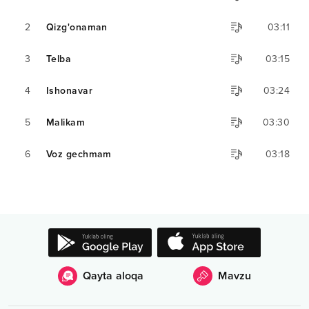
2
Qizg'onaman
03:11
3
Telba
03:15
4
Ishonavar
03:24
5
Malikam
03:30
6
Voz gechmam
03:18
Qayta aloqa
Mavzu