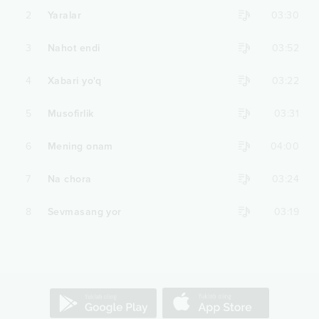
2
Yaralar
03:30
3
Nahot endi
03:52
4
Xabari yo'q
03:22
5
Musofirlik
03:31
6
Mening onam
04:00
7
Na chora
03:24
8
Sevmasang yor
03:19