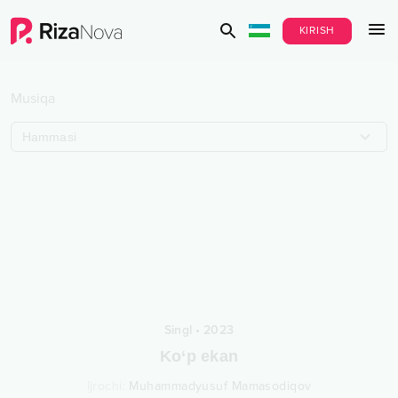
KIRISH
Musiqa
Hammasi
Singl
•
2023
Ko‘p ekan
Ijrochi
:
Muhammadyusuf Mamasodiqov