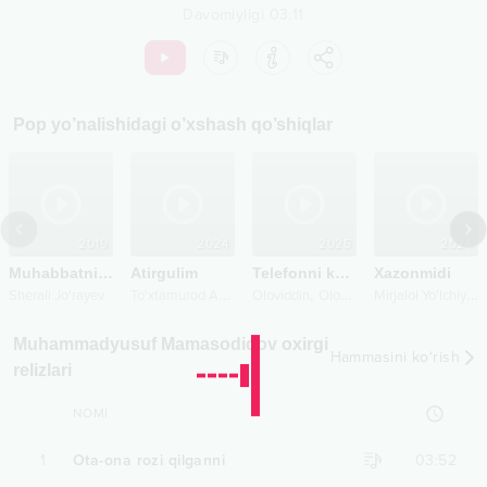
Davomiyligi
03:11
Pop
yo’nalishidagi o’xshash qo’shiqlar
2019
2024
2025
2024
Muhabbatning dardi yomon
Atirgulim
Telefonni kovlama
Xazonmidi
T
o'xtamurod Ametov
,
M
irjalol Yo'lchiyev
Sherali Jo'rayev
Oloviddin
Olov Shaxnoz
Muhammadyusuf Mamasodiqov oxirgi
Hammasini ko‘rish
relizlari
NOMI
1
Ota-ona rozi qilganni
03:52