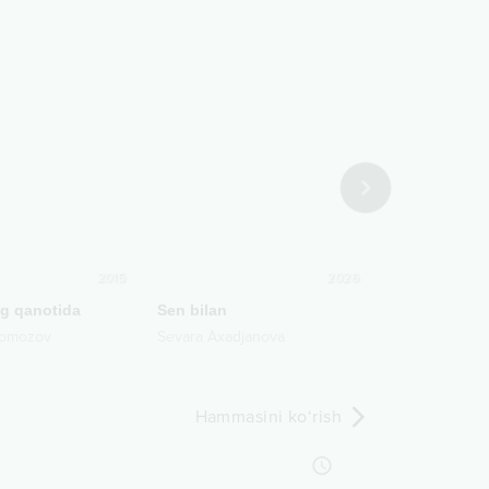
2015
2026
ng qanotida
Sen bilan
Toqqa to'xtat
omozov
Sevara Axadjanova
Murodbek Qili
Hammasini ko‘rish