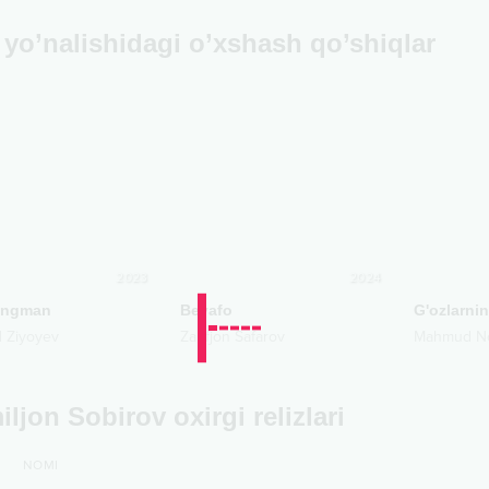
yo’nalishidagi o’xshash qo’shiqlar
2023
2024
ingman
Bevafo
G'ozlarni
 Ziyoyev
Zarifjon Safarov
Mahmud N
ljon Sobirov oxirgi relizlari
NOMI