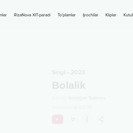
mlar
RizaNova XIT-paradi
To‘plamlar
Ijrochilar
Kliplar
Kutu
Singl
•
2023
Bolalik
Ijrochi
:
Komiljon Sobirov
Davomiyligi
03:35