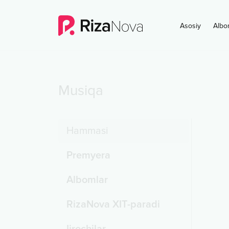
Asosiy
Albo
Musiqa
Hammasi
Premyera
Albomlar
RizaNova XIT-paradi