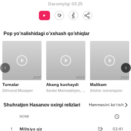
Davomiyligi
03:25
Pop
yo’nalishidagi o’xshash qo’shiqlar
2017
2022
2021
Turnalar
Akang kuchaydi
Malikam
,
Dilmurod Musayev
Sardor Mamadaliyev
Nasafiy
Alisher Jumanqulov
Shuhratjon Hasanov oxirgi relizlari
Hammasini ko‘rish
NOMI
1
Militsiya qiz
03:41