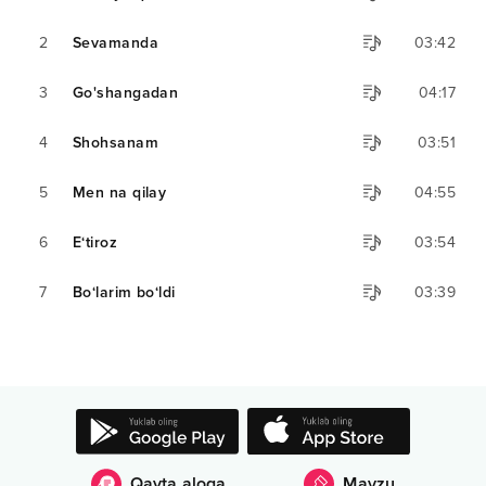
2
Sevamanda
03:42
3
Go'shangadan
04:17
4
Shohsanam
03:51
5
Men na qilay
04:55
6
E‘tiroz
03:54
7
Bo‘larim bo‘ldi
03:39
Qayta aloqa
Mavzu