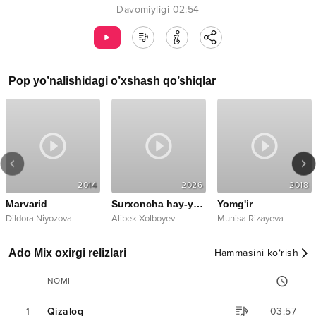
Davomiyligi
02:54
Pop
yo’nalishidagi o’xshash qo’shiqlar
2014
2026
2018
Marvarid
Surxoncha hay-yara
Yomg'ir
Dildora Niyozova
Alibek Xolboyev
Munisa Rizayeva
Ado Mix oxirgi relizlari
Hammasini ko‘rish
NOMI
1
Qizaloq
03:57