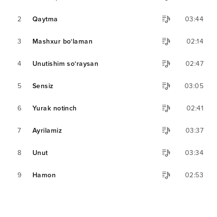
2
Qaytma
03:44
3
Mashxur bo‘laman
02:14
4
Unutishim so‘raysan
02:47
5
Sensiz
03:05
6
Yurak notinch
02:41
7
Ayrilamiz
03:37
8
Unut
03:34
9
Hamon
02:53