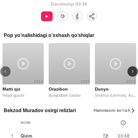
Davomiyligi
03:34
Pop
yo’nalishidagi o’xshash qo’shiqlar
2024
2021
2022
Matti qiz
Orazibon
Dunyo
,
Hayot guruhi
Bunyodbek Saidov
Shohrux (Ummon)
Xusniddin
Bekzod Muradov oxirgi relizlari
Hammasini ko‘rish
NOMI
1
Qizim
03:48