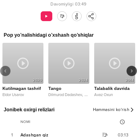
Davomiyligi
03:49
Pop
yo’nalishidagi o’xshash qo’shiqlar
2020
2024
2014
Kutilmagan tashrif
Tango
Talabalik davrida
,
Eldor Usarov
Dilmurod Dadashev
Gulyora Majidillayeva
Avaz Oxun
Jonibek oxirgi relizlari
Hammasini ko‘rish
NOMI
1
Adashgan qiz
03:13