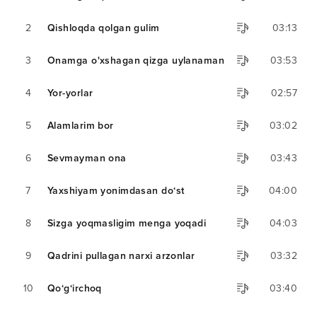
2
Qishloqda qolgan gulim
03:13
3
Onamga o'xshagan qizga uylanaman
03:53
4
Yor-yorlar
02:57
5
Alamlarim bor
03:02
6
Sevmayman ona
03:43
7
Yaxshiyam yonimdasan do‘st
04:00
8
Sizga yoqmasligim menga yoqadi
04:03
9
Qadrini pullagan narxi arzonlar
03:32
10
Qo‘g‘irchoq
03:40