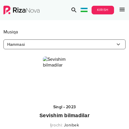
KIRISH
Musiqa
Hammasi
Singl
•
2023
Sevishim bilmadilar
Ijrochi
:
Jonibek