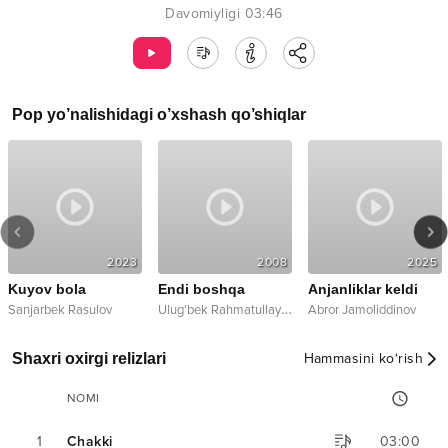
Davomiyligi
03:46
Pop
yo’nalishidagi o’xshash qo’shiqlar
2023
2008
2025
Kuyov bola
Endi boshqa
Anjanliklar keldi
U
lug'bek Rahmatullayev
Sanjarbek Rasulov
Abror Jamoliddinov
Shaxri oxirgi relizlari
Hammasini ko‘rish
NOMI
1
Chakki
03:00