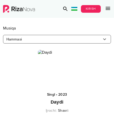
KIRISH
Musiqa
Hammasi
Singl
•
2023
Daydi
Ijrochi
:
Shaxri