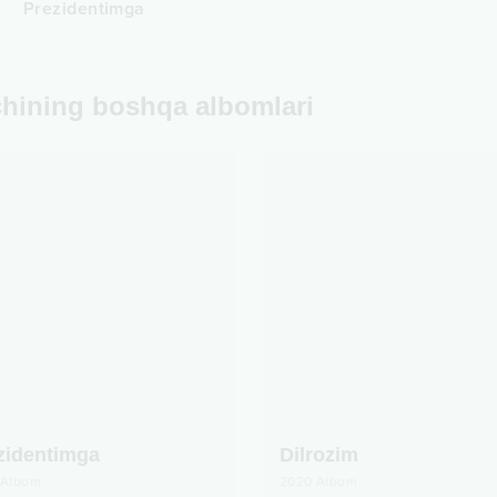
Prezidentimga
chining boshqa albomlari
zidentimga
Dilrozim
Albom
2020
Albom