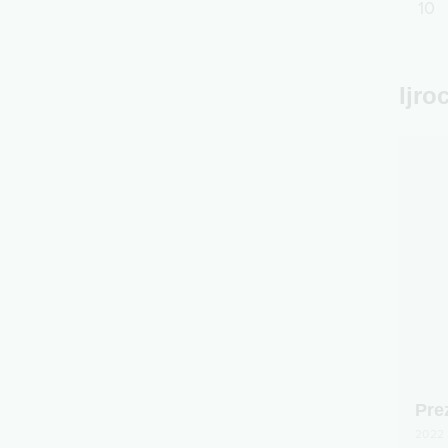
10
Ijro
Pre
2022