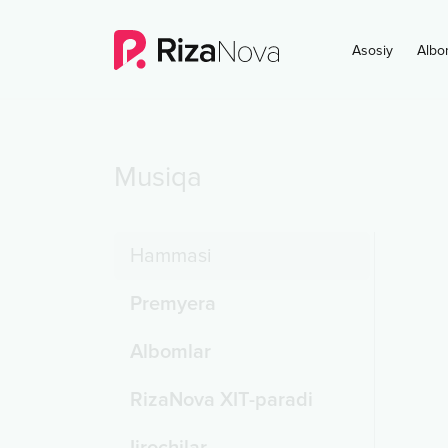
Asosiy
Albo
Musiqa
Hammasi
Premyera
Albomlar
RizaNova XIT-paradi