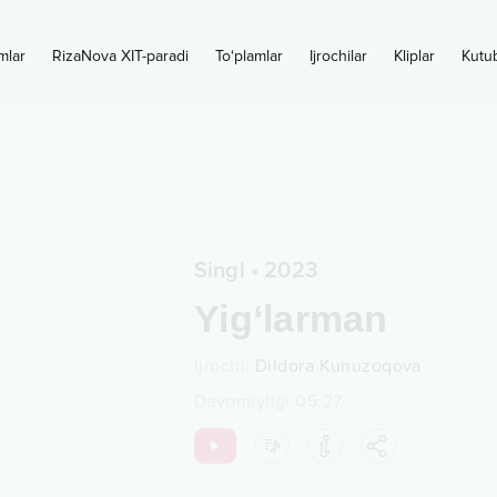
mlar
RizaNova XIT-paradi
To‘plamlar
Ijrochilar
Kliplar
Kutu
Singl
•
2023
Yig‘larman
Ijrochi
:
Dildora Kunuzoqova
Davomiyligi
05:27