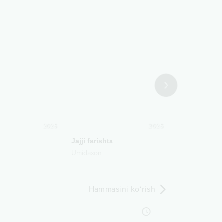
2025
2025
Jajji farishta
Yagonamsan
Umidaxon
Ozodbek Naza
Hammasini ko‘rish