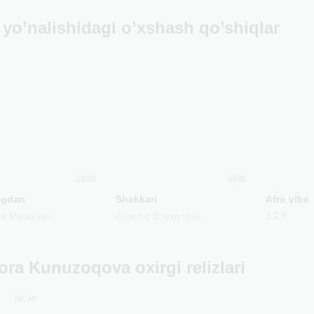
yo’nalishidagi o’xshash qo’shiqlar
2020
2018
ngdan
Shakkari
Afro vibe
ek Madaliyev
Zulayho Boyxonova
J.R.B
ora Kunuzoqova oxirgi relizlari
NOMI