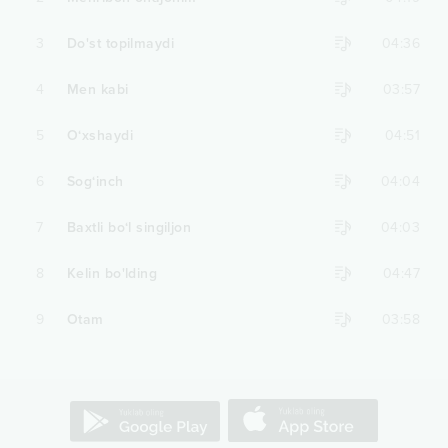
3
Do'st topilmaydi
04:36
4
Men kabi
03:57
5
O‘xshaydi
04:51
6
Sog‘inch
04:04
7
Baxtli bo‘l singiljon
04:03
8
Kelin bo'lding
04:47
9
Otam
03:58