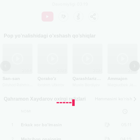
Davomiyligi
03:19
Pop
yo’nalishidagi o’xshash qo’shiqlar
2004
2025
2021
2019
San-san
Qorako'z
Qarashlarizdan
Ammajon
D
ilshod Rahmonov
M
aqsudbek Jabborov
Ibrohim Utkirov
Muxlis Berdiyev
Qahramon Xaydarov oxirgi relizlari
Hammasini ko‘rish
NOMI
1
Erkak xor bo'lmasin
05:11
2
Mehribon onajonim
04:19