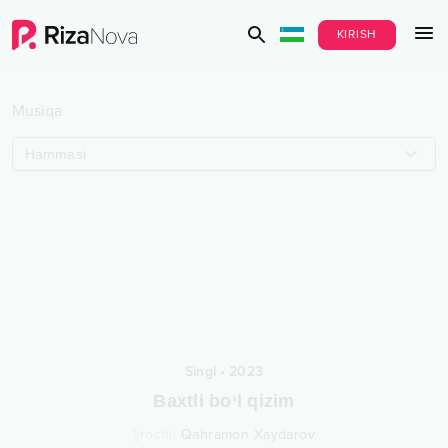
KIRISH
Musiqa
Hammasi
Singl
•
2023
Baxtli bo‘l qizim
Ijrochi
:
Qahramon Xaydarov