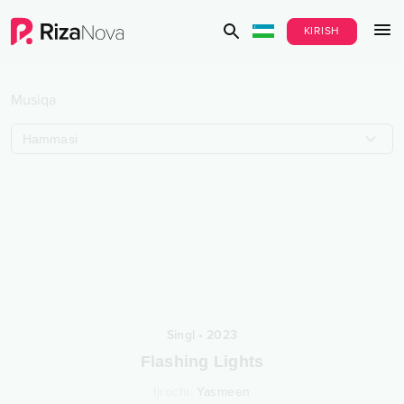
KIRISH
Musiqa
Hammasi
Singl
•
2023
Flashing Lights
Ijrochi
:
Yasmeen