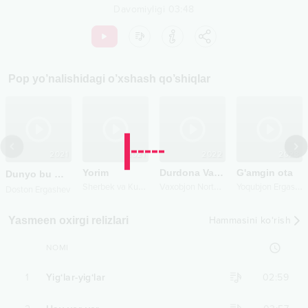
Davomiyligi
03:48
Pop
yo’nalishidagi o’xshash qo’shiqlar
2021
2021
2022
2023
Yorim
Durdona Vatan
G'amgin ota
Dunyo bu
Live
S
herbek va Kumush
V
axobjon Nortojiyev
Y
oqubjon Ergashev
Doston Ergashev
Yasmeen oxirgi relizlari
Hammasini ko‘rish
NOMI
1
Yig‘lar-yig‘lar
02:59