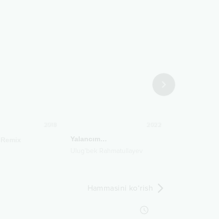
2018
2022
Yalancım…
Remix
Oy deyman
Ulug'bek Rahmatullayev
Umid Shahob
Hammasini ko‘rish