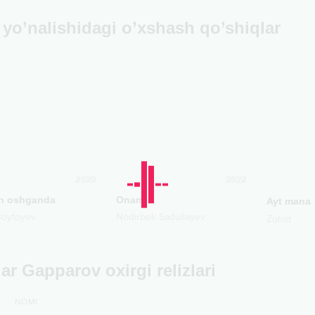
yo’nalishidagi o’xshash qo’shiqlar
2020
2022
n oshganda
Onam
Ayt mana
Boytoyev
Nodirbek Sadullayev
Zohid
ar Gapparov oxirgi relizlari
NOMI