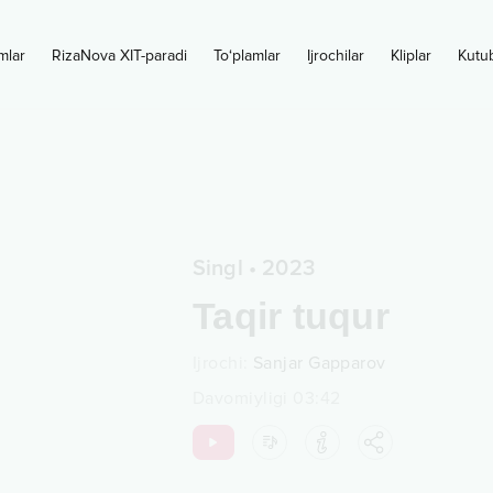
mlar
RizaNova XIT-paradi
To‘plamlar
Ijrochilar
Kliplar
Kutu
Singl
•
2023
Taqir tuqur
Ijrochi
:
Sanjar Gapparov
Davomiyligi
03:42