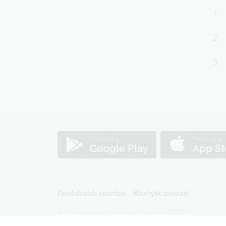
1
2
3
Foydalanish shartlari
Maxfiylik siyosati
Barcha huquqlar himoyalangan
©
2026