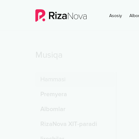
Asosiy
Albo
Musiqa
Hammasi
Premyera
Albomlar
RizaNova XIT-paradi