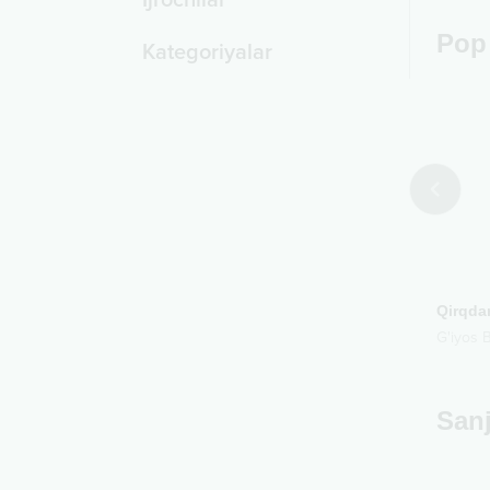
Ijrochilar
Pop
Kategoriyalar
2025
2018
mlar uchun
Sog'indim
Qirqda
 Tog'o
Karim
G'iyos 
Sanj