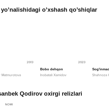
yo’nalishidagi o’xshash qo’shiqlar
2013
2023
Bobo dehqon
Sog'inmad
r Matmurotova
Inobatali Xamidov
Shahnoza 
anbek Qodirov oxirgi relizlari
NOMI