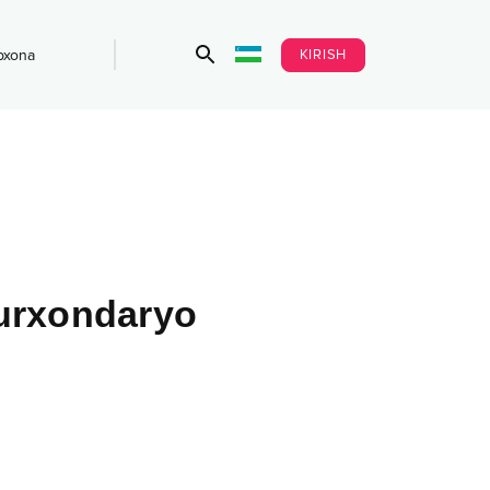
KIRISH
bxona
urxondaryo