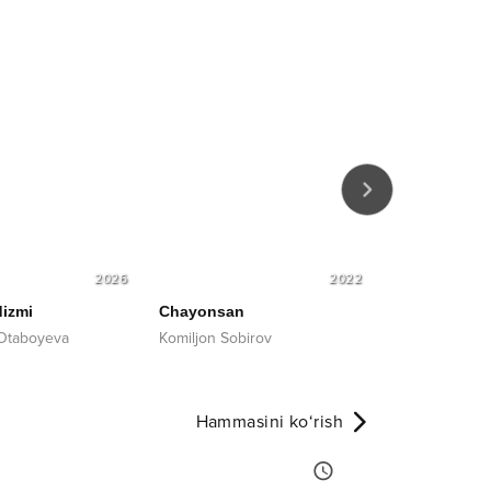
2026
2022
izmi
Chayonsan
Zor etma
Otaboyeva
Komiljon Sobirov
Ali Otajonov
Hammasini ko‘rish