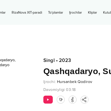
mlar
RizaNova XIT-paradi
To‘plamlar
Ijrochilar
Kliplar
Kutu
Singl
•
2023
Qashqadaryo, S
Ijrochi
:
Hursanbek Qodirov
Davomiyligi
03:18