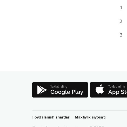
1
2
3
Foydalanish shartlari
Maxfiylik siyosati