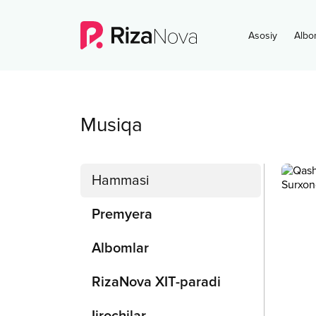
Asosiy
Albo
Musiqa
Hammasi
Premyera
Albomlar
RizaNova XIT-paradi