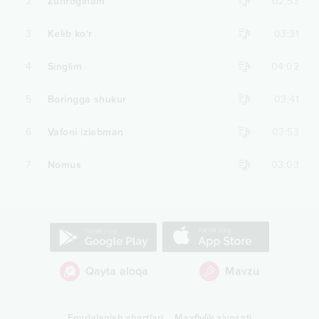
2
Zuhroginam
02:53
3
Kelib ko‘r
03:31
4
Singlim
04:02
5
Boringga shukur
03:41
6
Vafoni izlabman
03:53
7
Nomus
03:03
Qayta aloqa
Mavzu
Foydalanish shartlari
Maxfiylik siyosati