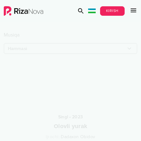
KIRISH
Musiqa
Hammasi
Singl
•
2023
Olovli yurak
Ijrochi
:
Dadaxon Obidov