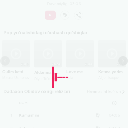
Davomiyligi
03:06
Pop
yo’nalishidagi o’xshash qo’shiqlar
2015
2024
2014
2021
Gulim ketdi
Love me
Ketma yorim
Aldanma
soundtrack
Masrur Usmonov
Lola
Alijon Isoqov
D
iyor To’xtanazarov
Dadaxon Obidov oxirgi relizlari
Hammasini ko‘rish
NOMI
1
Kumushim
04:06