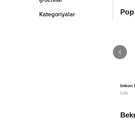
Ijrochilar
Pop
Kategoriyalar
2021
2018
Men hamon sevaman
Imkon ber
Bahodir Mamajonov
Lola
Bekm