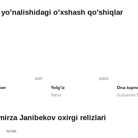
yo’nalishidagi o’xshash qo’shiqlar
2011
2020
200
Yolg‘iz
Ona tuproq
Sahar
Gulsanam Mamazoitova
irza Janibekov oxirgi relizlari
NOMI