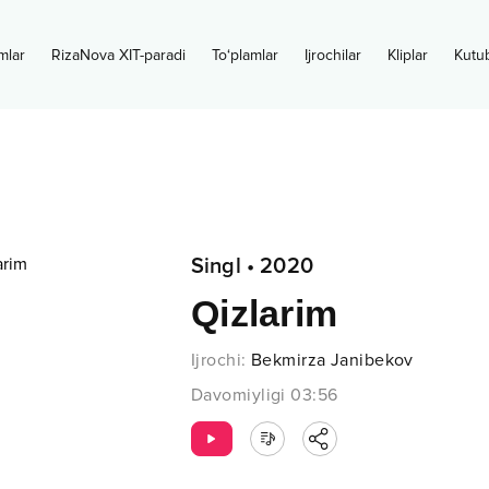
mlar
RizaNova XIT-paradi
To‘plamlar
Ijrochilar
Kliplar
Kutu
Singl
•
2020
Qizlarim
Ijrochi
:
Bekmirza Janibekov
Davomiyligi
03:56