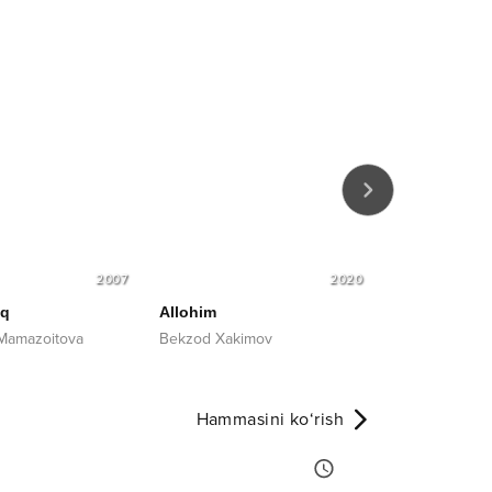
7
2020
2024
Allohim
Otam bor, Onam bor
Bekzod Xakimov
Zarif Qodirov
Hammasini ko‘rish