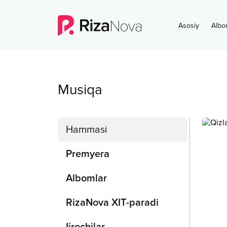
Asosiy
Albo
Musiqa
Hammasi
Premyera
Albomlar
RizaNova XIT-paradi