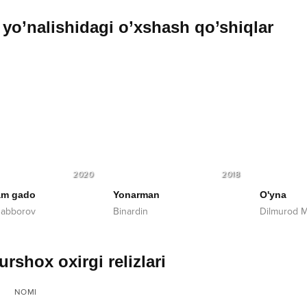
yo’nalishidagi o’xshash qo’shiqlar
2020
2018
am gado
Yonarman
O'yna
 Jabborov
Binardin
Dilmurod 
rshox oxirgi relizlari
NOMI