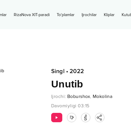
mlar
RizaNova XIT-paradi
To‘plamlar
Ijrochilar
Kliplar
Kutu
Singl
•
2022
Unutib
Ijrochi
:
Boburshox
,
Mokolina
Davomiyligi
03:15