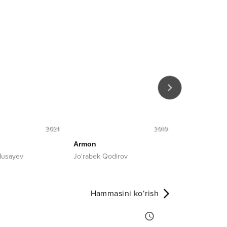
2021
2010
Armon
Bordir
Musayev
Jo'rabek Qodirov
Xurshid Rasul
Hammasini ko‘rish