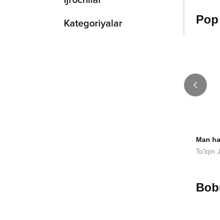
Ijrochilar
Pop
Kategoriyalar
2024
2012
elchisi
Orzu
Man h
omurod Hamdamov
Azizshox
To'lqin
Bobu