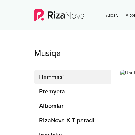
Asosiy
Albo
Musiqa
Hammasi
Premyera
Albomlar
RizaNova XIT-paradi