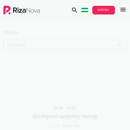
KIRISH
Musiqa
Hammasi
Singl
•
2022
Qizingizni uzatmay turing
Ijrochi
:
Nodir Nur