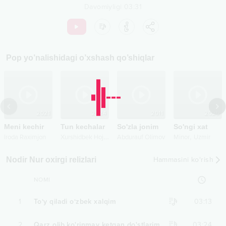
Davomiyligi
03:31
Pop
yo’nalishidagi o’xshash qo’shiqlar
2021
2024
2011
2020
Meni kechir
Tun kechalar
So'zla jonim
So'ngi xat
X
urshidbek Hojimirzayev
,
Iroda Raximjon
Abdurauf Olimov
Minor
Uzmir
Nodir Nur oxirgi relizlari
Hammasini ko‘rish
NOMI
1
To‘y qiladi o‘zbek xalqim
03:13
2
Qarz olib ko'rinmay ketgan do'stlarim
03:24