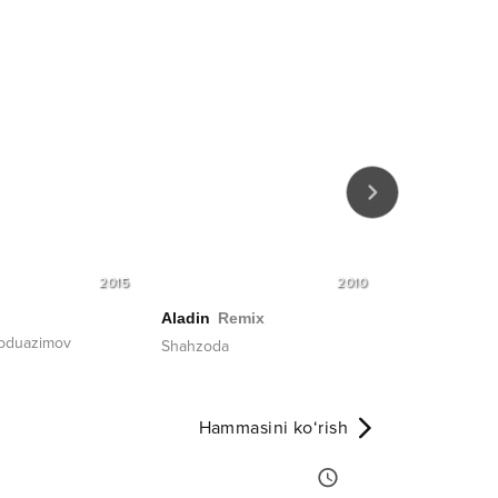
2015
2010
Devona
Aladin
Remix
Abduazimov
VIA Marokand
Shahzoda
Hammasini ko‘rish