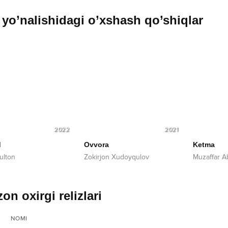
yo’nalishidagi o’xshash qo’shiqlar
2022
2021
d
Ovvora
Ketma
ulton
Zokirjon Xudoyqulov
Muzaffar 
on oxirgi relizlari
NOMI