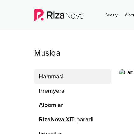
Asosiy
Albo
Musiqa
Hammasi
Premyera
Albomlar
RizaNova XIT-paradi