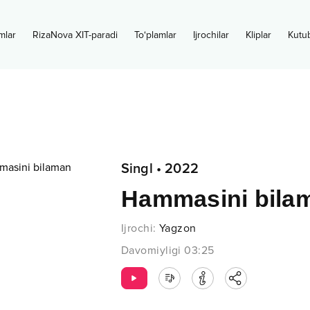
mlar
RizaNova XIT-paradi
To‘plamlar
Ijrochilar
Kliplar
Kutu
Singl
•
2022
Hammasini bila
Ijrochi
:
Yagzon
Davomiyligi
03:25