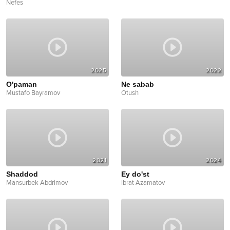
Nefes
2025
2022
O'paman
Ne sabab
Mustafo Bayramov
Otush
2021
2024
Shaddod
Ey do'st
Mansurbek Abdrimov
Ibrat Azamatov