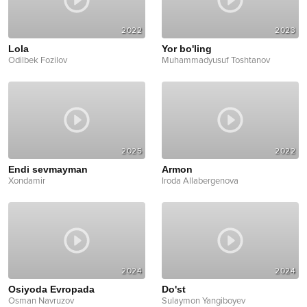
2022
2023
Lola
Yor bo'ling
Odilbek Fozilov
Muhammadyusuf Toshtanov
2025
2022
Endi sevmayman
Armon
Xondamir
Iroda Allabergenova
2024
2024
Osiyoda Evropada
Do'st
Osman Navruzov
Sulaymon Yangiboyev