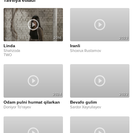
Tavsiya etiladi
2016
2023
Linda
Iranli
Shahzoda
Shoxrux Rustamov
TWO
2024
2022
Odam pulni hurmat qilarkan
Bevafo gulim
Doniyor To'rayev
Sardor Xayrullayev