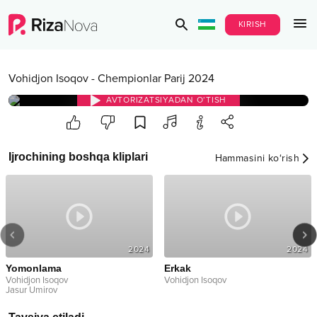
KIRISH
Vohidjon Isoqov
-
Chempionlar Parij 2024
AVTORIZATSIYADAN O‘TISH
Ijrochining boshqa kliplari
Hammasini ko‘rish
2024
2024
nlama
Erkak
Bilma
n Isoqov
Vohidjon Isoqov
Vohidjo
Umirov
Gulinur