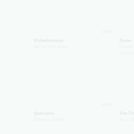
2024
O'zbekistonim
Zorim
Mo'min Hamdamov
Otabek 
Shahzo
2023
Qara-qara
Tim-Ti
Botirbek Zokirov
Abror Q