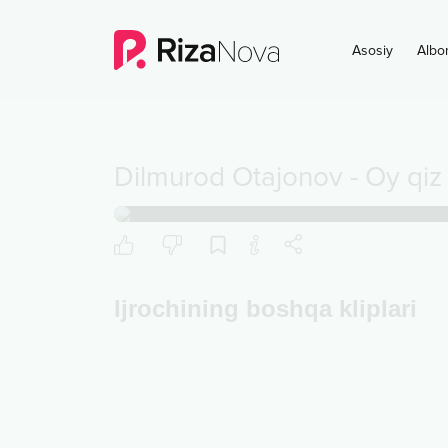
Asosiy
Albo
Dilmurod Otajonov
-
Oy qiz
Ijrochining boshqa kliplari