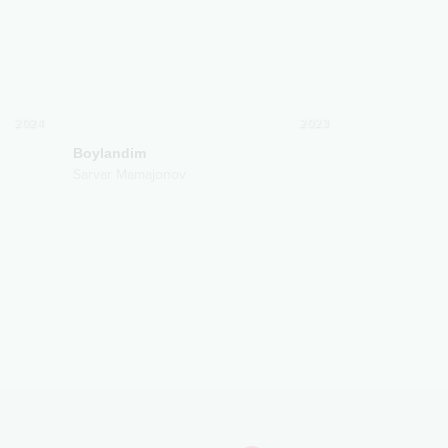
2024
2023
Boylandim
Sarvar Mamajonov