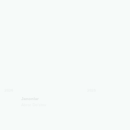
2026
2025
Janonlar
Abror Do'stov