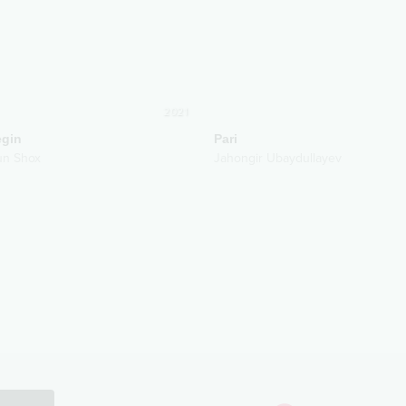
2021
egin
Pari
n Shox
Jahongir Ubaydullayev