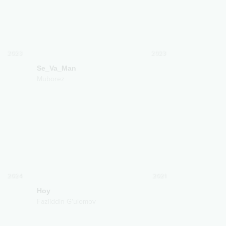
2023
2023
Se_Va_Man
Muborez
2024
2021
Hoy
Fazliddin G'ulomov