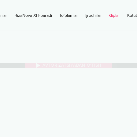
mlar
RizaNova XIT-paradi
To‘plamlar
Ijrochilar
Kliplar
Kutu
AVTORIZATSIYADAN O‘TISH