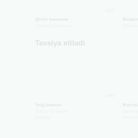
2025
Qoshi kamonim
Bolajo
Dilmurod Otajonov
Dilmuro
Tavsiya etiladi
2015
Yolg'izimsan
Kim bi
Yulduz Turdiyeva
Damirbe
Shahruz
Afruzon