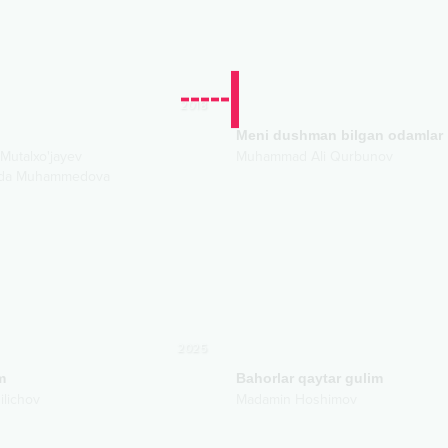
2018
Meni dushman bilgan odamlar
Mutalxo'jayev
Muhammad Ali Qurbunov
da Muhammedova
2025
m
Bahorlar qaytar gulim
ilichov
Madamin Hoshimov