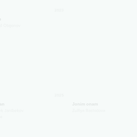
2023
n
d Otajonov
2025
lan
Jonim onam
k Janibekov
Zulfiya Rashidova
a