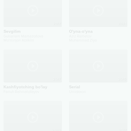
2017
2021
Sevgilim
O'yna-o'yna
Gulsanam Mamazoitova
Aziz Rametov
Mo'minjon Ablikim
Muhammad Ziyo
2017
2015
Kashfiyotching bo'lay
Serial
Farruh Rahmatullayev
Umidaxon
2023
2017