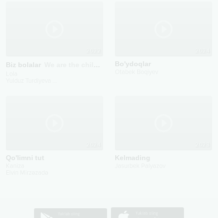
2022
2024
Bo'ydoqlar
Biz bolalar
We are the children
Otabek Boqiyev
Lola
Yulduz Turdiyeva
...
2024
2023
Qo'limni tut
Kelmading
Kaniza
Jasurbek Palyazov
Elvin Mirzəzadə