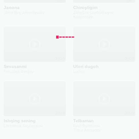
Janona
Chiroyligim
Umar Bey Jumaniyozov
Zafarbek Qurbonboyev
Komronbek
...
2025
2026
Sevasanmi
Ufori dugoh
Feruzbek Avezov
Lochin
2025
2020
Ishqing sening
Telbaman
Lochinbek Saynazarov
Firuz Ruzmetov
Timur Ahmedov