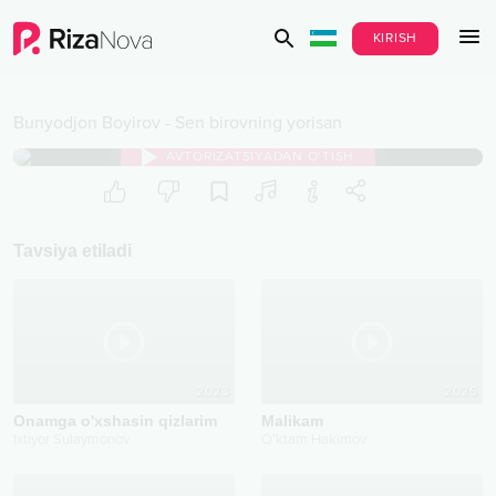
KIRISH
Bunyodjon Boyirov
-
Sen birovning yorisan
AVTORIZATSIYADAN O‘TISH
Tavsiya etiladi
2023
2025
Onamga o'xshasin qizlarim
Malikam
Ixtiyor Sulaymonov
O'ktam Hakimov