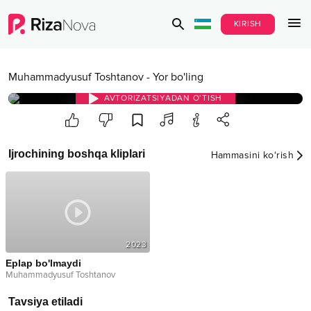
KIRISH
Muhammadyusuf Toshtanov
-
Yor bo'ling
AVTORIZATSIYADAN O‘TISH
Ijrochining boshqa kliplari
Hammasini ko‘rish
2023
Eplap bo'lmaydi
Muhammadyusuf Toshtanov
Tavsiya etiladi