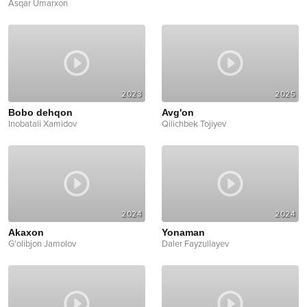
Asqar Umarxon
2023
2025
Bobo dehqon
Avg'on
Inobatali Xamidov
Qilichbek Tojiyev
2024
2024
Akaxon
Yonaman
G'olibjon Jamolov
Daler Fayzullayev