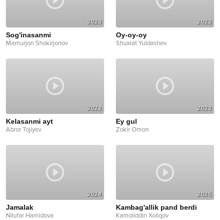
2023
2022
Sog'inasanmi
Oy-oy-oy
Mamurjon Shokirjonov
Shuxrat Yuldashev
2022
2023
Kelasanmi ayt
Ey gul
Abror Tojiyev
Zokir Omon
2024
2025
Jamalak
Kambag'allik pand berdi
Nilufar Hamidova
Kamoliddin Xoliqov