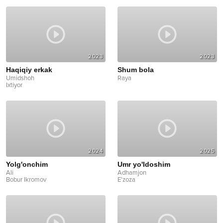
2023
2023
Haqiqiy erkak
Shum bola
Umidshoh
Raya
Ixtiyor
2024
2025
Yolg'onchim
Umr yo'ldoshim
Ali
Adhamjon
Bobur Ikromov
E'zoza