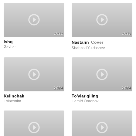
2022
2023
Ishq
Nastarin
Cover
Gavhar
Shahzod Yuldashev
2024
2024
Kelinchak
To'ylar qiling
Lolaxonim
Hamid Omonov