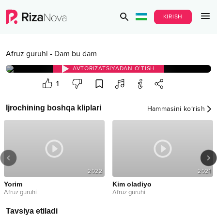
KIRISH
Afruz guruhi
-
Dam bu dam
AVTORIZATSIYADAN O‘TISH
1
Ijrochining boshqa kliplari
Hammasini ko‘rish
2022
2021
Yorim
Kim oladiyo
Afruz guruhi
Afruz guruhi
Tavsiya etiladi