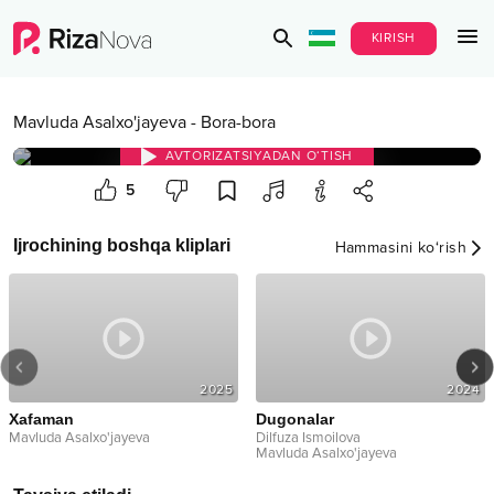
KIRISH
Mavluda Asalxo'jayeva
-
Bora-bora
AVTORIZATSIYADAN O‘TISH
5
Ijrochining boshqa kliplari
Hammasini ko‘rish
2025
2024
Xafaman
Dugonalar
Mavluda Asalxo'jayeva
Dilfuza Ismoilova
Mavluda Asalxo'jayeva