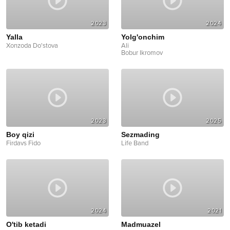
2023
2024
Yalla
Yolg'onchim
Xonzoda Do'stova
Ali
Bobur Ikromov
2023
2025
Boy qizi
Sezmading
Firdavs Fido
Life Band
2024
2021
O'tib ketadi
Madmuazel