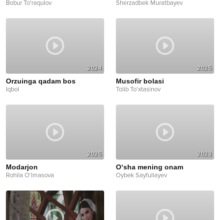
Bobur To'raqulov
Sherzadbek Muratbayev
2024
2025
Orzuinga qadam bos
Musofir bolasi
Iqbol
Tolib To'xtasinov
2025
2023
Modarjon
O‘sha mening onam
Rohila O'lmasova
Oybek Sayfullayev