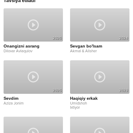
Tavsiya etiladi
2025
2024
Onangizni asrang
Sevgan bo'lsam
Dilovar Avlaqulov
Akmal & Alisher
2025
2023
Sevdim
Haqiqiy erkak
Aziza Jonim
Umidshoh
Ixtiyor