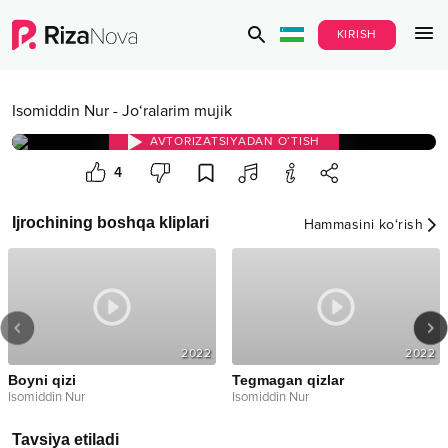
KIRISH
Isomiddin Nur
-
Jo‘ralarim mujik
AVTORIZATSIYADAN O‘TISH
4
Ijrochining boshqa kliplari
Hammasini ko‘rish
2022
2022
Boyni qizi
Tegmagan qizlar
Isomiddin Nur
Isomiddin Nur
Tavsiya etiladi