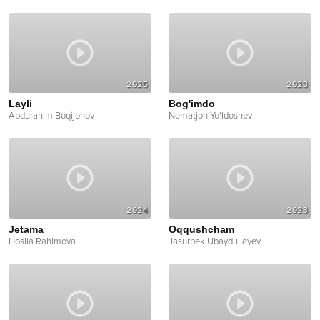
2025
2023
Layli
Bog'imdo
Abdurahim Boqijonov
Nematjon Yo'ldoshev
2024
2023
Jetama
Oqqushcham
Hosila Rahimova
Jasurbek Ubaydullayev