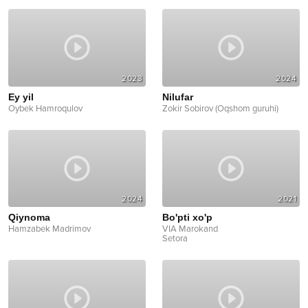
2023
2024
Ey yil
Nilufar
Oybek Hamroqulov
Zokir Sobirov (Oqshom guruhi)
2024
2021
Qiynoma
Bo'pti xo'p
Hamzabek Madrimov
VIA Marokand
Setora