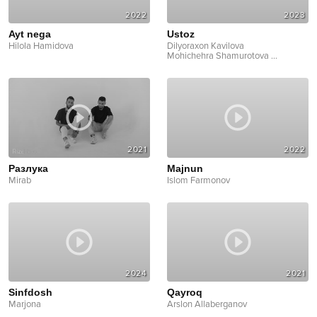
2022
2023
Ayt nega
Ustoz
Hilola Hamidova
Dilyoraxon Kavilova
Mohichehra Shamurotova
...
2021
2022
Pазлука
Majnun
Mirab
Islom Farmonov
2024
2021
Sinfdosh
Qayroq
Marjona
Arslon Allaberganov