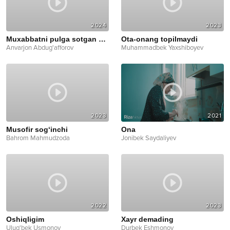
2024
2023
Muxabbatni pulga sotgan go'zallar
Ota-onang topilmaydi
Anvarjon Abdug'afforov
Muhammadbek Yaxshiboyev
2023
2021
Musofir sog‘inchi
Ona
Bahrom Mahmudzoda
Jonibek Saydaliyev
2022
2023
Oshiqligim
Xayr demading
Ulug'bek Usmonov
Durbek Eshmonov