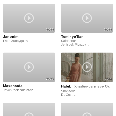
2022
2022
Janonim
Temir yo‘llar
Erkin Xudoyqulov
Saidbobur
Jenisbek Piyazov
...
2025
2014
Maxsharda
Habibi
Улыбнись и все Ок
Javohirbek Nusratov
Shahzoda
Dr. Costi
...