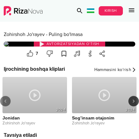
KIRISH
Zohirshoh Jo'rayev
-
Puling bo'lmasa
AVTORIZATSIYADAN O‘TISH
7
Ijrochining boshqa kliplari
Hammasini ko‘rish
2024
2024
Jonidan
Sog’insam otajonim
Zohirshoh Jo'rayev
Zohirshoh Jo'rayev
Tavsiya etiladi