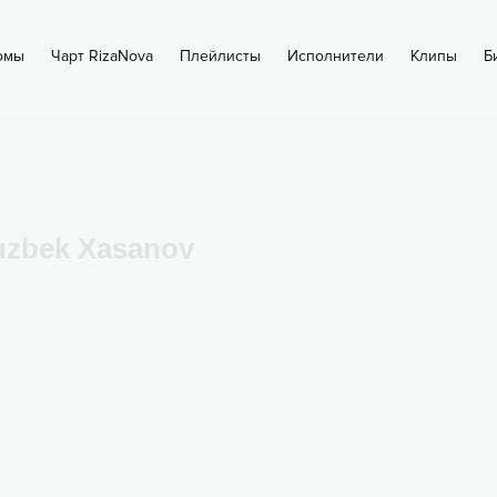
омы
Чарт RizaNova
Плейлисты
Исполнители
Клипы
Б
uzbek Xasanov