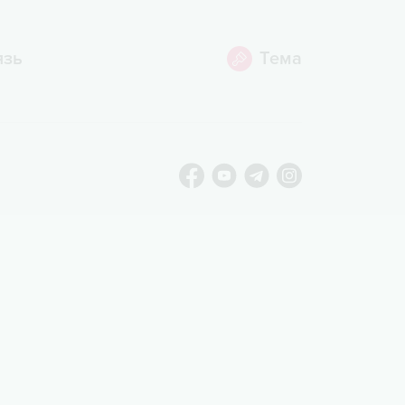
язь
Тема