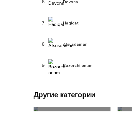
6
Devona
7
Haqiqat
8
Afsusdaman
9
Bozorchi onam
Другие категории
ТОП июль RizaNova 2023