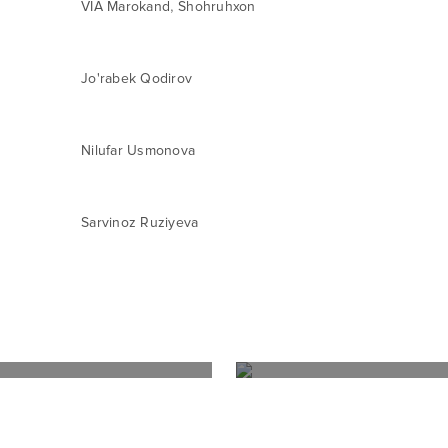
,
VIA Marokand
Shohruhxon
Jo'rabek Qodirov
Nilufar Usmonova
Sarvinoz Ruziyeva
Поп
Рэп