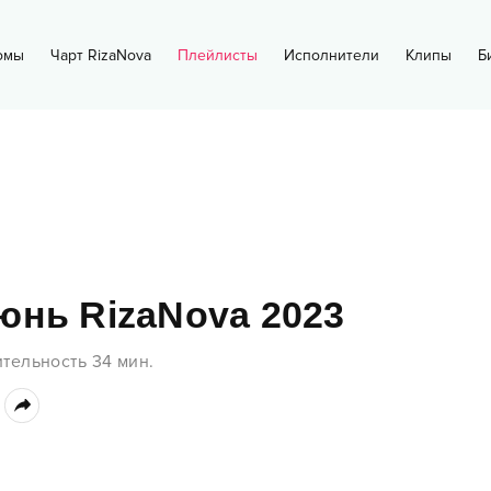
омы
Чарт RizaNova
Плейлисты
Исполнители
Клипы
Б
юнь RizaNova 2023
тельность
34
мин.