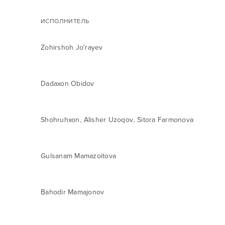
ИСПОЛНИТЕЛЬ
Zohirshoh Jo'rayev
Dadaxon Obidov
,
,
Shohruhxon
Alisher Uzoqov
Sitora Farmonova
Gulsanam Mamazoitova
Bahodir Mamajonov