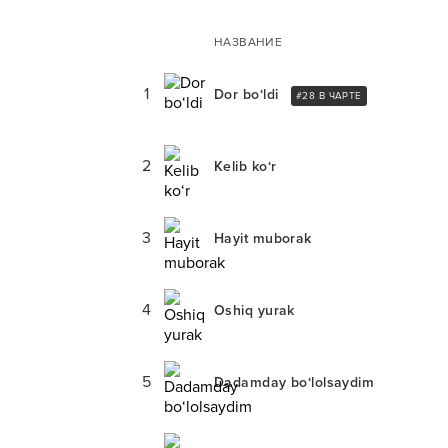
НАЗВАНИЕ
1
Dor bo‘ldi
#
28
В ЧАРТЕ
2
Kelib ko‘r
3
Hayit muborak
4
Oshiq yurak
5
Dadamday bo‘lolsaydim