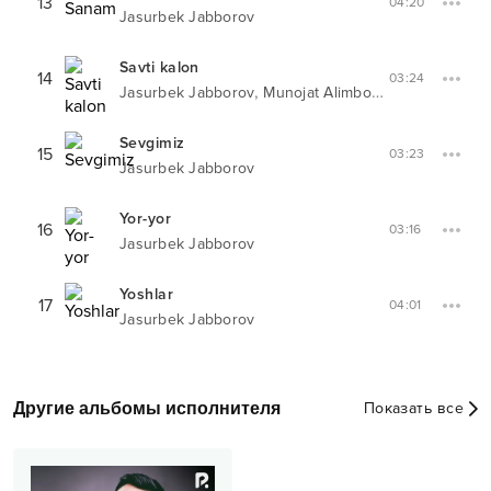
13
04:20
Jasurbek Jabborov
Savti kalon
14
03:24
,
Jasurbek Jabborov
Munojat Alimboyeva
Sevgimiz
15
03:23
Jasurbek Jabborov
Yor-yor
16
03:16
Jasurbek Jabborov
Yoshlar
17
04:01
Jasurbek Jabborov
Другие альбомы исполнителя
Показать все