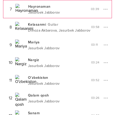
Hayronaman
7
03:39
Jasurbek Jabborov
Kelasanmi
Guitar
8
03:58
,
Dilnoza Akbarova
Jasurbek Jabborov
Mariya
9
03:11
Jasurbek Jabborov
Nargiz
10
03:24
Jasurbek Jabborov
O'zbekiston
11
03:52
Jasurbek Jabborov
Qalam qosh
12
03:26
Jasurbek Jabborov
Sanam