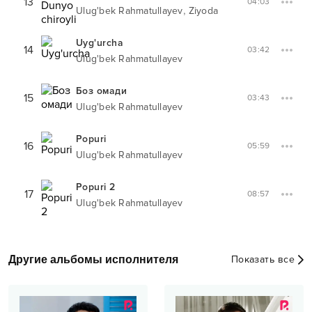
13
04:03
,
Ulug'bek Rahmatullayev
Ziyoda
Uyg'urcha
14
03:42
Ulug'bek Rahmatullayev
Боз омади
15
03:43
Ulug'bek Rahmatullayev
Popuri
16
05:59
Ulug'bek Rahmatullayev
Popuri 2
17
08:57
Ulug'bek Rahmatullayev
Другие альбомы исполнителя
Показать все