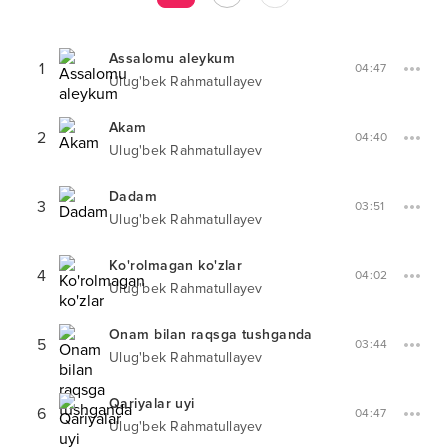
Assalomu aleykum
1
04:47
Ulug'bek Rahmatullayev
Akam
2
04:40
Ulug'bek Rahmatullayev
Dadam
3
03:51
Ulug'bek Rahmatullayev
Ko'rolmagan ko'zlar
4
04:02
Ulug'bek Rahmatullayev
Onam bilan raqsga tushganda
5
03:44
Ulug'bek Rahmatullayev
Qariyalar uyi
6
04:47
Ulug'bek Rahmatullayev