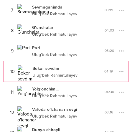
Sevmaganimda
7
03:19
Ulug'bek Rahmatullayev
G'unchalar
8
04:03
Ulug'bek Rahmatullayev
Pari
9
03:20
Ulug'bek Rahmatullayev
Bekor sevdim
10
04:19
Ulug'bek Rahmatullayev
Yolg‘onchim…
11
04:30
Ulug'bek Rahmatullayev
Vafoda o'lchanar sevgi
12
03:16
Ulug'bek Rahmatullayev
Dunyo chiroyli