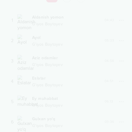
Aldanish yomon
1
04:43
G'iyos Boytoyev
Ayol
2
05:33
G'iyos Boytoyev
Aziz odamlar
3
04:56
G'iyos Boytoyev
Eslatar
4
04:51
G'iyos Boytoyev
Ey muhabbat
5
06:13
G'iyos Boytoyev
Gulxan yo'q
6
03:36
G'iyos Boytoyev