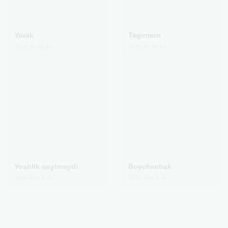
Yurak
Tegirmon
2021
Альбом
2016
Альбом
Yoshlik qaytmaydi
Boychechak
2014
Альбом
2012
Альбом