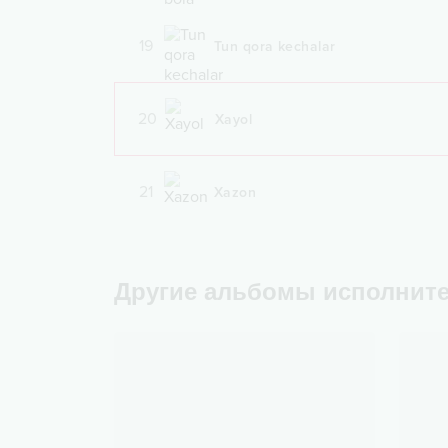
19
Tun qora kechalar
20
Xayol
21
Xazon
Другие альбомы исполнит