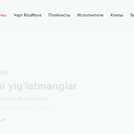
омы
Чарт RizaNova
Плейлисты
Исполнители
Клипы
Б
016
 yig'latmanglar
Otabek Mutalxo'jayev
ительность
01 ч.
14
мин.