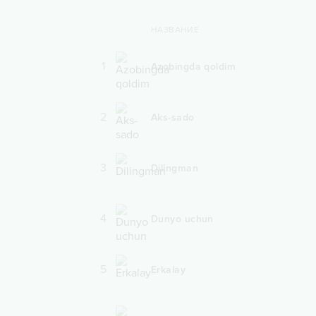
НАЗВАНИЕ
1
Azobingda qoldim
2
Aks-sado
3
Dilingman
4
Dunyo uchun
5
Erkalay