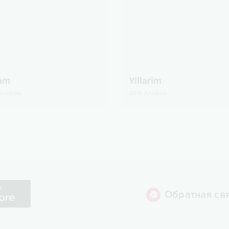
am
Yillarim
Альбом
2015
Альбом
Обратная св