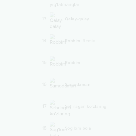
13
Qalay-qalay
14
Robbim
Remix
15
Robbim
16
Samodaman
17
Sehrlagan ko'zlaring
18
Sog'lom bola