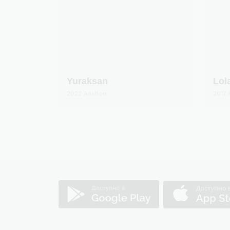
Yuraksan
Lol
2022
Альбом
2017