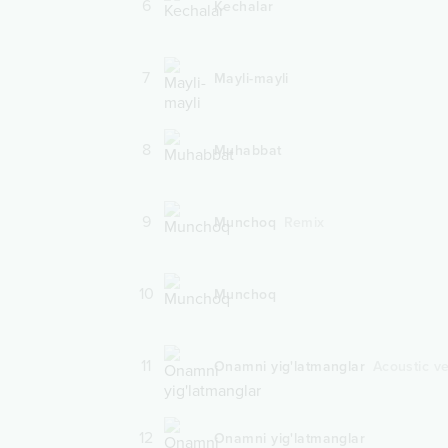
6
Kechalar
7
Mayli-mayli
8
Muhabbat
9
Munchoq
Remix
10
Munchoq
11
Onamni yig'latmanglar
Acoustic v
12
Onamni yig'latmanglar