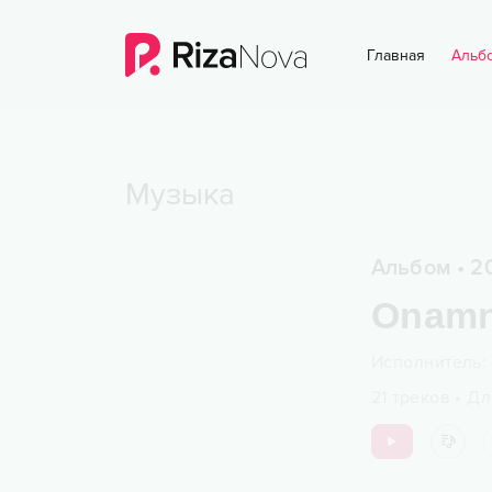
Главная
Альб
Музыка
Альбом
•
2
Onamni
Исполнитель
:
21
треков
•
Дл