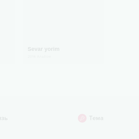
Sevar yorim
2014
Альбом
язь
Тема