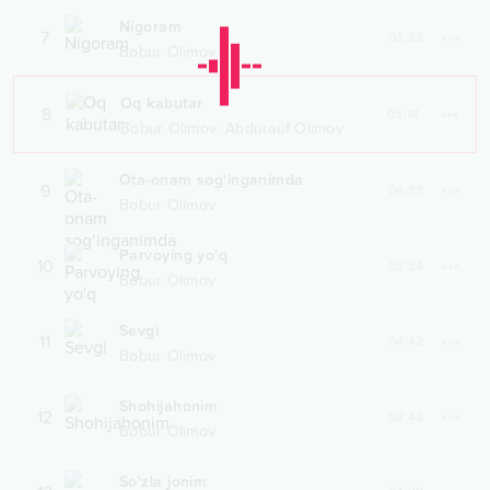
Nigoram
7
03:33
Bobur Olimov
Oq kabutar
8
03:18
,
Bobur Olimov
Abdurauf Olimov
Ota-onam sog‘inganimda
9
04:33
Bobur Olimov
Parvoying yo'q
10
03:34
Bobur Olimov
Sevgi
11
04:42
Bobur Olimov
Shohijahonim
12
03:43
Bobur Olimov
So'zla jonim