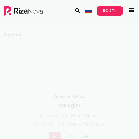
ВОЙТИ
Музыка
Альбом
•
2022
Yuragim
Исполнитель
:
Bobur Olimov
15
треков
•
Длительность
59
мин.