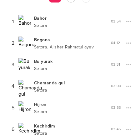
Bahor
1
03:54
Setora
Begona
2
04:12
,
Setora
Alisher Rahmatullayev
Bu yurak
3
03:31
Setora
Chamanda gul
4
03:00
Setora
Hijron
5
03:53
Setora
Kechirdim
6
03:45
Setora