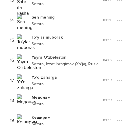
13
04:00
Setora
Sen mening
14
03:30
Setora
To'ylar muborak
15
03:51
Setora
Yayra O'zbekiston
16
04:02
,
,
Setora
Izzat Ibragimov (Xo‘ja)
Ruslan Sharipov
Yo'q zaharga
17
03:57
Setora
Медонам
18
03:37
Setora
Кеширим
19
03:55
Setora