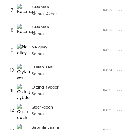
Ketaman
7
03:59
,
Setora
Akbar
Ketaman
8
03:58
Setora
Ne qilay
9
03:12
Setora
O'ylab seni
10
03:34
Setora
O'zing aybdor
11
04:35
Setora
Qoch-qoch
12
03:39
Setora
Sabr ila yasha