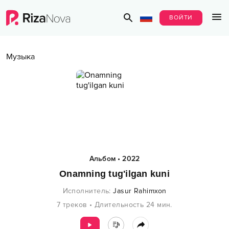
ВОЙТИ
Музыка
Альбом
•
2022
Onamning tug'ilgan kuni
Исполнитель
:
Jasur Rahimxon
7
треков
•
Длительность
24
мин.