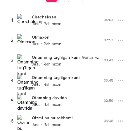
Chechaksan
1
04:03
Jasur Rahimxon
Olmaxon
2
02:53
Jasur Rahimxon
Onamning tug‘ilgan kuni
Guitar version
3
03:43
Jasur Rahimxon
Onamning tug'ilgan kuni
4
03:45
Jasur Rahimxon
Otamning davrida
5
02:59
Jasur Rahimxon
Qizmi bu murobbomi
6
03:38
Jasur Rahimxon