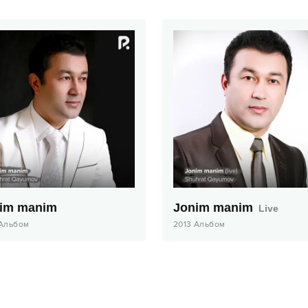
im manim
Jonim manim
Live
Альбом
2013
Альбом