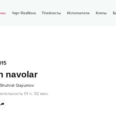
омы
Чарт RizaNova
Плейлисты
Исполнители
Клипы
Б
015
h navolar
Shuhrat Qayumov
ительность
01 ч.
52
мин.