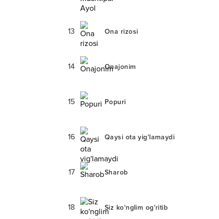
13
Ona rizosi
14
Onajonim
15
Popuri
16
Qaysi ota yig'lamaydi
17
Sharob
18
Siz ko'nglim og'ritib