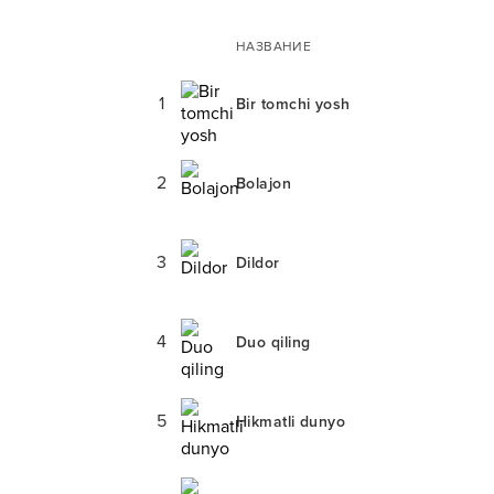
НАЗВАНИЕ
1
Bir tomchi yosh
2
Bolajon
3
Dildor
4
Duo qiling
5
Hikmatli dunyo