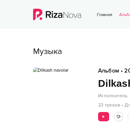
Главная
Альб
Музыка
Альбом
•
2
Dilkas
Исполнитель
:
23
треков
•
Дл