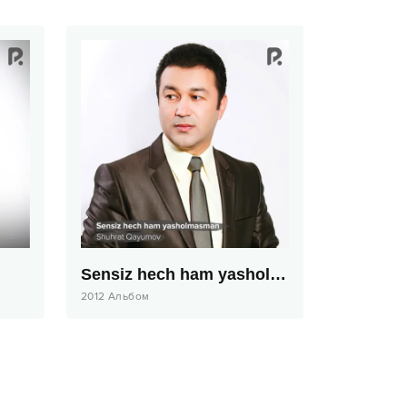
Sensiz hech ham yasholmasman
2012
Альбом