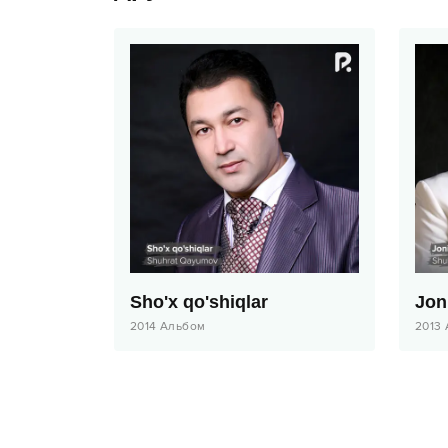
Sho'x qo'shiqlar
Jon
2014
Альбом
2013