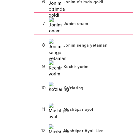
6
Jonim o'zimda qoldi
7
Jonim onam
8
Jonim senga yetaman
9
Kechir yorim
10
Ko'zlaring
11
Mushtipar ayol
12
Mushtipar Ayol
Live