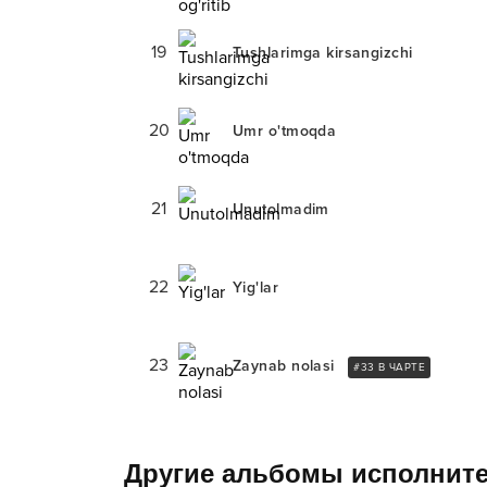
19
Tushlarimga kirsangizchi
20
Umr o'tmoqda
21
Unutolmadim
22
Yig'lar
23
Zaynab nolasi
#
33
В ЧАРТЕ
Другие альбомы исполнит