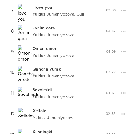
I love you
7
03:00
,
Yulduz Jumaniyozova
Guli
Jonim qara
8
03:15
Yulduz Jumaniyozova
Omon-omon
9
04:09
Yulduz Jumaniyozova
Qancha yurak
10
03:22
Yulduz Jumaniyozova
Sevolmidi
11
04:17
Yulduz Jumaniyozova
Xellole
12
02:58
Yulduz Jumaniyozova
Xusningki