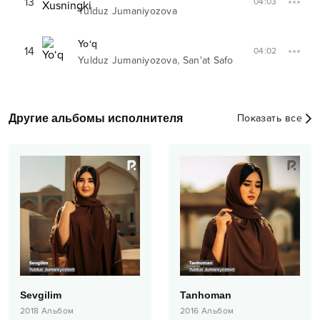
13
04:03
Yulduz Jumaniyozova
Yo‘q
14
04:02
,
Yulduz Jumaniyozova
San'at Safo
Другие альбомы исполнителя
Показать все
Sevgilim
Tanhoman
2018
Альбом
2016
Альбом