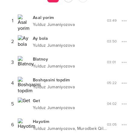
Asal yorim
1
03:49
Yulduz Jumaniyozova
Ay bola
2
03:50
Yulduz Jumaniyozova
Blatnoy
3
03:01
Yulduz Jumaniyozova
Boshqasini topdim
4
05:22
Yulduz Jumaniyozova
Get
5
04:02
Yulduz Jumaniyozova
Hayotim
6
03:05
,
Yulduz Jumaniyozova
Murodbek Qilichev