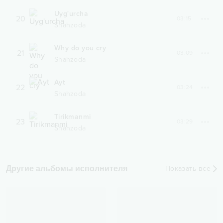
Uyg'urcha
20
03:15
Shahzoda
Why do you cry
21
03:09
Shahzoda
Ayt
22
03:24
Shahzoda
Tirikmanmi
23
03:29
Shahzoda
Другие альбомы исполнителя
Показать все