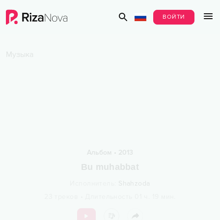
ВОЙТИ
Музыка
Альбом
•
2013
Bu muhabbat
Исполнитель
:
Shahzoda
23
треков
•
Длительность
01 ч.
19
мин.