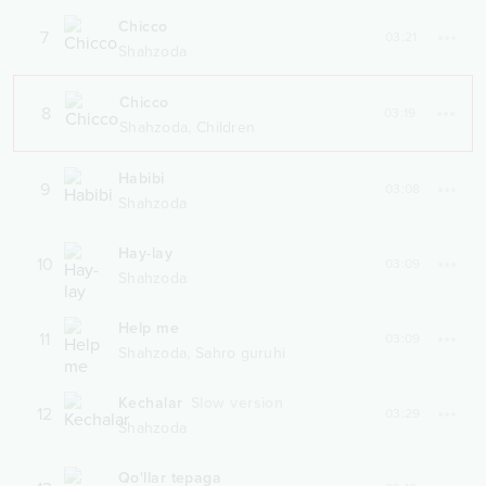
Chicco
7
03:21
Shahzoda
Chicco
8
03:19
,
Shahzoda
Children
Habibi
9
03:08
Shahzoda
Hay-lay
10
03:09
Shahzoda
Help me
11
03:09
,
Shahzoda
Sahro guruhi
Kechalar
Slow version
12
03:29
Shahzoda
Qo'llar tepaga