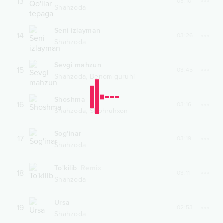
13
03:10
Shahzoda
Seni izlayman
14
03:26
Shahzoda
Sevgi mahzun
15
03:45
,
Shahzoda
Benom guruhi
Shoshma
16
03:16
,
Shahzoda
Shohruhxon
Sog'inar
17
03:19
Shahzoda
To'kilib
Remix
18
03:11
Shahzoda
Ursa
19
02:53
Shahzoda