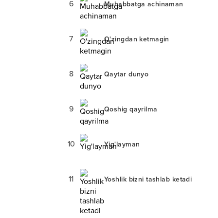
6
Muhabbatga achinaman
7
O'zingdan ketmagin
8
Qaytar dunyo
9
Qoshig qayrilma
10
Yig'layman
11
Yoshlik bizni tashlab ketadi