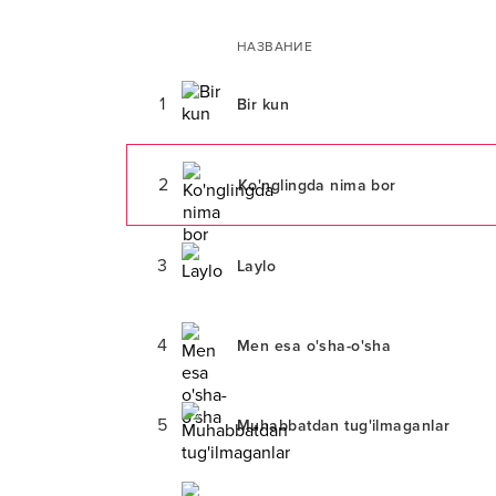
НАЗВАНИЕ
1
Bir kun
2
Ko'nglingda nima bor
3
Laylo
4
Men esa o'sha-o'sha
5
Muhabbatdan tug'ilmaganlar