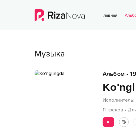
Главная
Альб
Музыка
Альбом
•
1
Ko'ngl
Исполнитель
:
11
треков
•
Дл