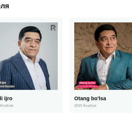
еля
i ijro
Otang bo'lsa
Альбом
2021
Альбом