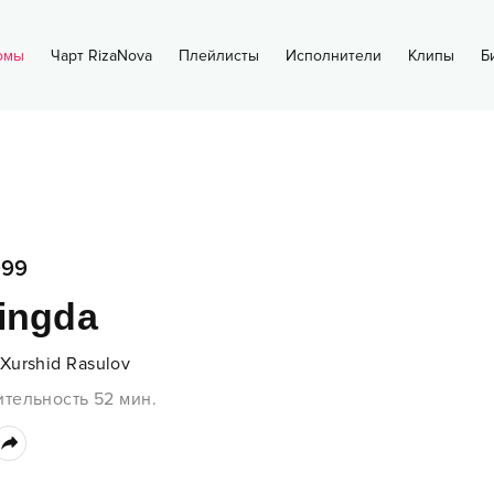
омы
Чарт RizaNova
Плейлисты
Исполнители
Клипы
Б
999
ingda
Xurshid Rasulov
ительность
52
мин.