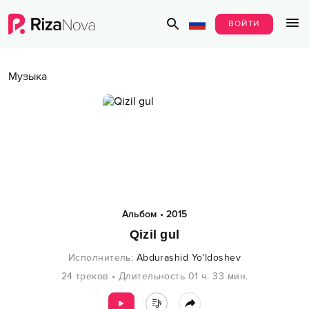
ВОЙТИ
Музыка
Альбом
•
2015
Qizil gul
Исполнитель
:
Abdurashid Yo'ldoshev
24
треков
•
Длительность
01 ч.
33
мин.