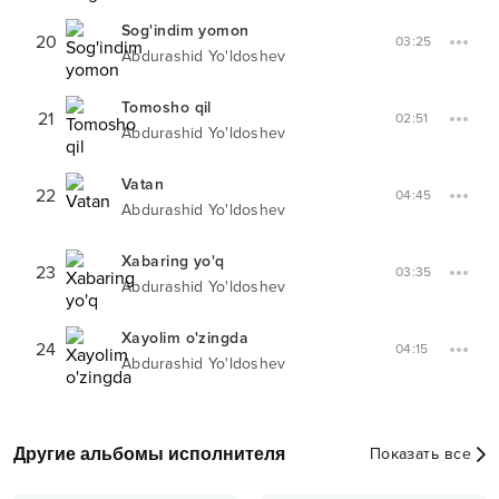
Sog'indim yomon
20
03:25
Abdurashid Yo'ldoshev
Tomosho qil
21
02:51
Abdurashid Yo'ldoshev
Vatan
22
04:45
Abdurashid Yo'ldoshev
Xabaring yo'q
23
03:35
Abdurashid Yo'ldoshev
Xayolim o'zingda
24
04:15
Abdurashid Yo'ldoshev
Другие альбомы исполнителя
Показать все