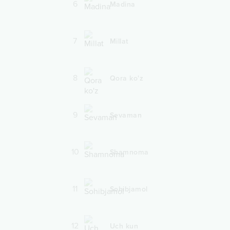
6
Madina
7
Millat
8
Qora ko'z
9
Sevaman
10
Shamnoma
11
Sohibjamol
12
Uch kun