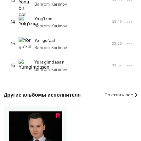
13
03:53
Bahrom Karimov
Yolg'izim
14
03:22
Bahrom Karimov
Yor go'zal
15
03:20
Bahrom Karimov
Yuragimdasan
16
02:57
Bahrom Karimov
Другие альбомы исполнителя
Показать все