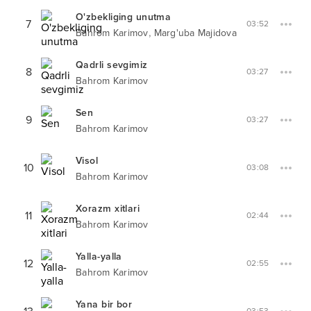
O'zbekliging unutma
7
03:52
,
Bahrom Karimov
Marg'uba Majidova
Qadrli sevgimiz
8
03:27
Bahrom Karimov
Sen
9
03:27
Bahrom Karimov
Visol
10
03:08
Bahrom Karimov
Xorazm xitlari
11
02:44
Bahrom Karimov
Yalla-yalla
12
02:55
Bahrom Karimov
Yana bir bor