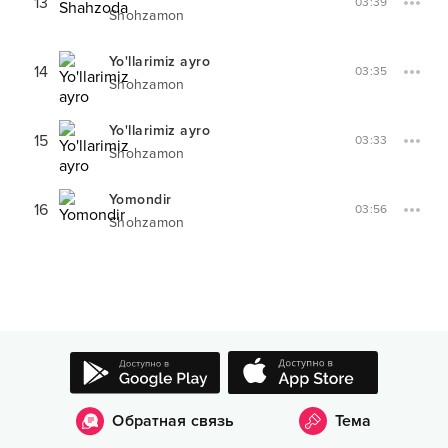
13
03:39
Shohzamon
Yo'llarimiz ayro
14
03:35
Shohzamon
Yo'llarimiz ayro
15
03:33
Shohzamon
Yomondir
16
03:56
Shohzamon
Обратная связь
Тема