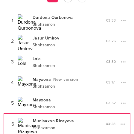
Durdona Qurbonova
1
03:33
Shohzamon
Jasur Umirov
2
03:26
Shohzamon
Lola
3
03:30
Shohzamon
Mayxona
New version
4
03:17
Shohzamon
Mayxona
5
03:52
Shohzamon
Munisaxon Rizayeva
6
03:28
Shohzamon