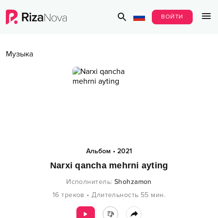
ВОЙТИ
Музыка
Альбом
•
2021
Narxi qancha mehrni ayting
Исполнитель
:
Shohzamon
16
треков
•
Длительность
55
мин.