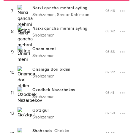
Narxi qancha mehrni ayting
7
03:46
,
Shohzamon
Sardor Rahimxon
Narxi qancha mehrni ayting
8
03:42
Shohzamon
Onam meni
9
03:33
Shohzamon
Onamga dori oldim
10
02:22
Shohzamon
Ozodbek Nazarbekov
11
03:41
Shohzamon
Qo'zigul
12
02:59
Shohzamon
Shahzoda
Chokko