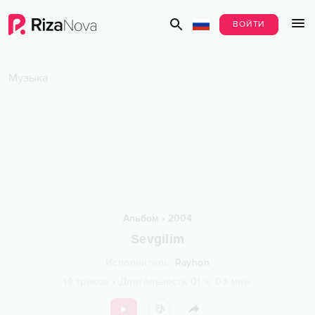
ВОЙТИ
Музыка
Альбом
•
2004
Sevgilim
Исполнитель
:
Rayhon
14
треков
•
Длительность
01 ч.
03
мин.