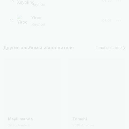
13
04:29
Rayhon
Yiroq
14
04:08
Rayhon
Другие альбомы исполнителя
Показать все
Mayli manda
Tomchi
2020
Альбом
2018
Альбом