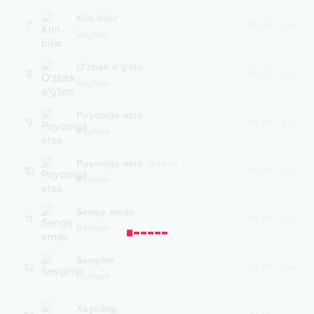
Kim bilar
7
05:25
Rayhon
O'zbek o'g'lon
8
03:37
Rayhon
Poyoniga etsa
9
04:36
Rayhon
Poyoniga etsa
Remix
10
05:40
Rayhon
Senga emas
11
04:28
Rayhon
Sevgilim
12
04:39
Rayhon
Xayoling