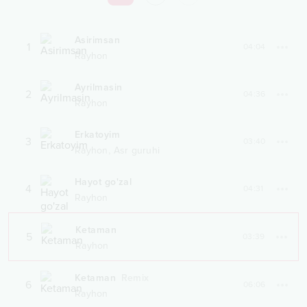
Asirimsan
1
04:04
Rayhon
Ayrilmasin
2
04:36
Rayhon
Erkatoyim
3
03:40
,
Rayhon
Asr guruhi
Hayot go'zal
4
04:31
Rayhon
Ketaman
5
03:39
Rayhon
Ketaman
Remix
6
06:06
Rayhon